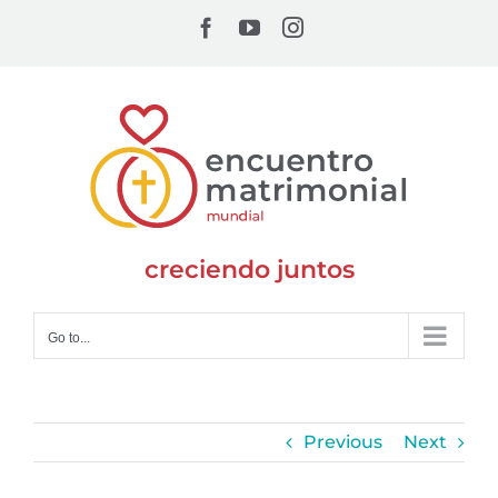
Skip
Facebook
YouTube
Instagram
to
content
creciendo juntos
Go to...
Previous
Next