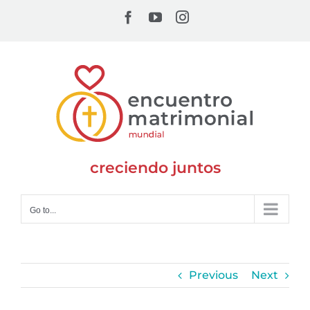
Skip
Facebook
YouTube
Instagram
to
content
creciendo juntos
Go to...
Previous
Next