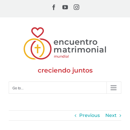
Skip
Facebook
YouTube
Instagram
to
content
creciendo juntos
Go to...
Previous
Next