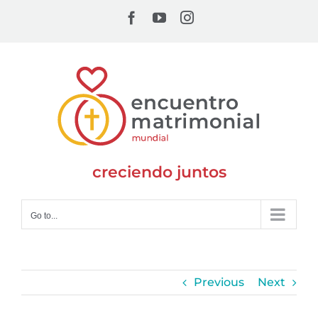
Skip
Facebook
YouTube
Instagram
to
content
creciendo juntos
Go to...
Previous
Next