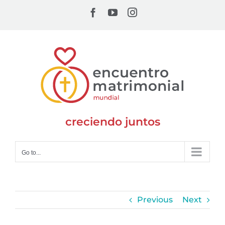
Skip
Facebook
YouTube
Instagram
to
content
creciendo juntos
Go to...
Previous
Next