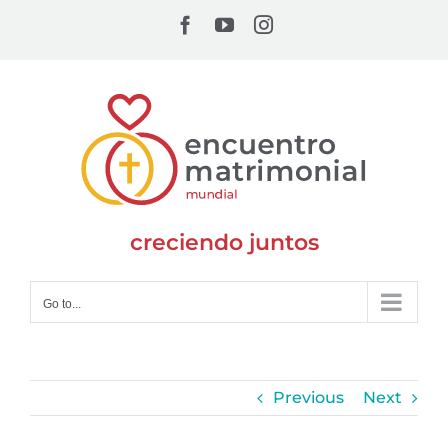
Skip
Facebook
YouTube
Instagram
to
content
creciendo juntos
Go to...
Previous
Next