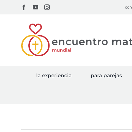
Skip
Facebook
YouTube
Instagram
con
to
content
la experiencia
para parejas