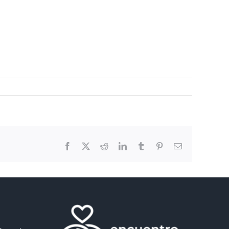
Facebook
X
Reddit
LinkedIn
Tumblr
Pinterest
Email