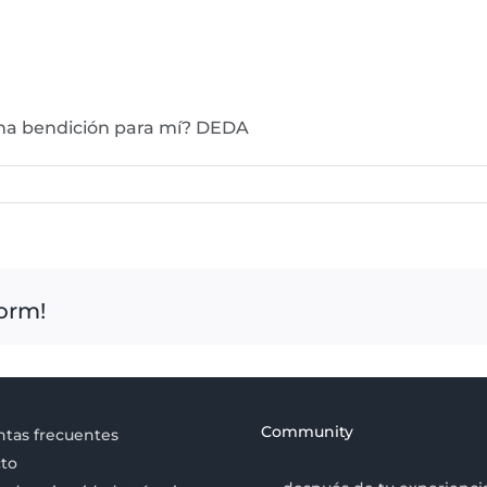
una bendición para mí? DEDA
form!
Community
tas frecuentes
to