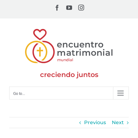
Skip
Facebook
YouTube
Instagram
to
content
creciendo juntos
Go to...
Previous
Next