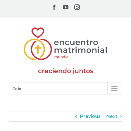
Skip
Facebook
YouTube
Instagram
to
content
creciendo juntos
Go to...
Previous
Next