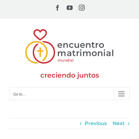
Skip
Facebook
YouTube
Instagram
to
content
creciendo juntos
Go to...
Previous
Next