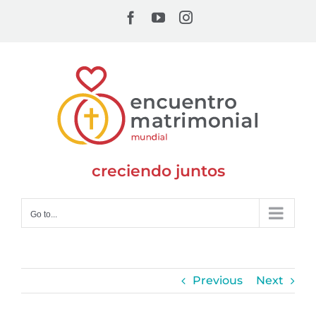
Skip
Facebook
YouTube
Instagram
to
content
creciendo juntos
Go to...
Previous
Next