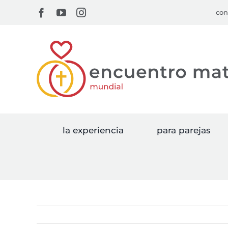
Skip
Facebook
YouTube
Instagram
con
to
content
la experiencia
para parejas