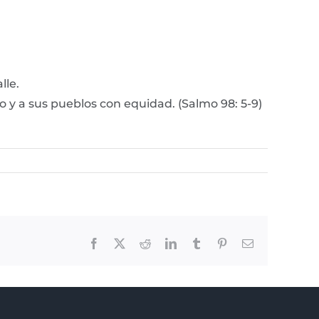
lle.
o y a sus pueblos con equidad. (Salmo 98: 5-9)
Facebook
X
Reddit
LinkedIn
Tumblr
Pinterest
Email