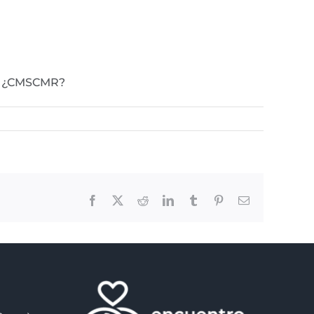
é? ¿CMSCMR?
Facebook
X
Reddit
LinkedIn
Tumblr
Pinterest
Email