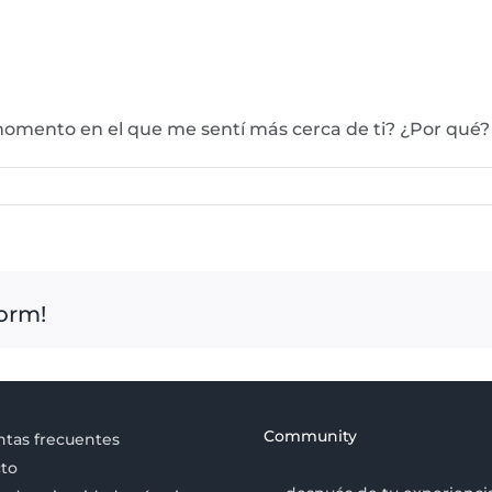
momento en el que me sentí más cerca de ti? ¿Por qu
form!
Community
tas frecuentes
to