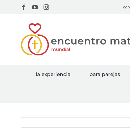
Skip
Facebook
YouTube
Instagram
con
to
content
la experiencia
para parejas