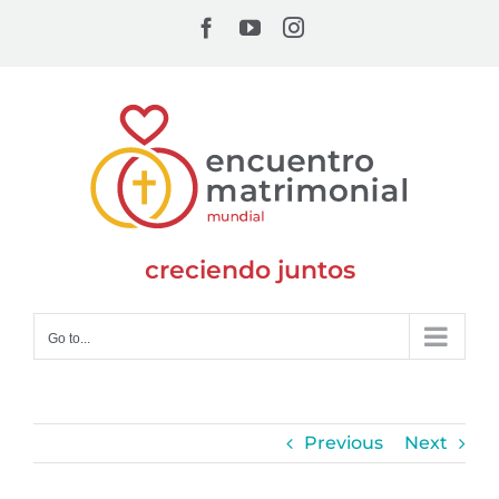
Skip
Facebook
YouTube
Instagram
to
content
creciendo juntos
Go to...
Previous
Next