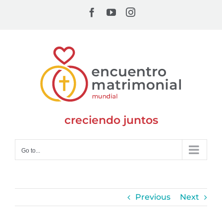
Skip
Facebook
YouTube
Instagram
to
content
creciendo juntos
Go to...
Previous
Next