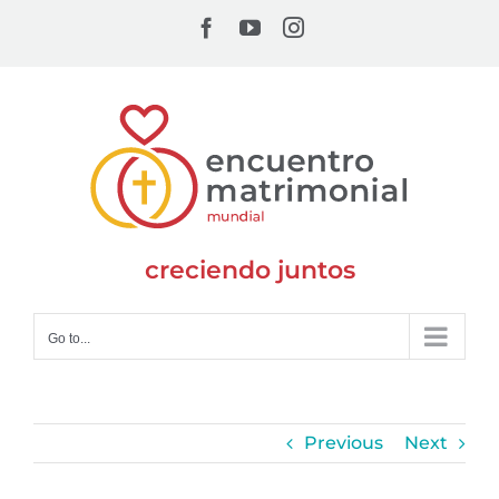
Skip
Facebook
YouTube
Instagram
to
content
creciendo juntos
Go to...
Previous
Next