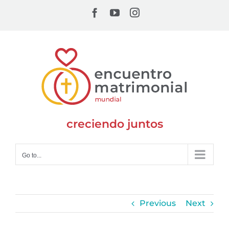
Skip
Facebook
YouTube
Instagram
to
content
creciendo juntos
Go to...
Previous
Next