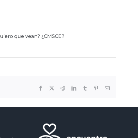
 quiero que vean? ¿CMSCE?
Facebook
X
Reddit
LinkedIn
Tumblr
Pinterest
Email