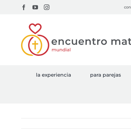
Skip
Facebook
YouTube
Instagram
con
to
content
la experiencia
para parejas