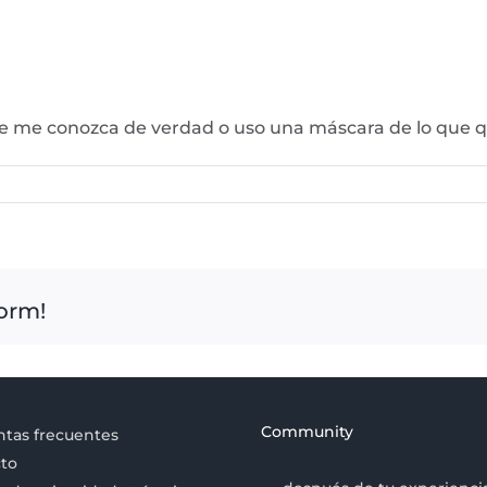
nte me conozca de verdad o uso una máscara de lo que
form!
Community
tas frecuentes
to