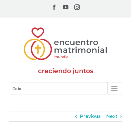
Skip
Facebook
YouTube
Instagram
to
content
creciendo juntos
Go to...
Previous
Next