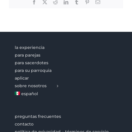
Facebook
X
Reddit
LinkedIn
Tumblr
Pinterest
Email
la experiencia
para parejas
para sacerdotes
para su parroquia
aplicar
sobre nosotros
español
preguntas frecuentes
contacto
política de privacidad – términos de servicio