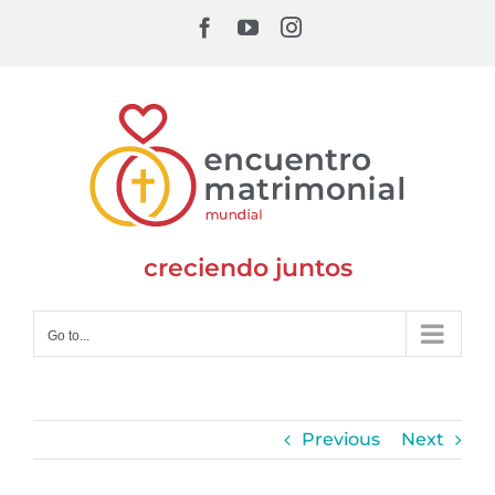
Skip
Facebook
YouTube
Instagram
to
content
creciendo juntos
Go to...
Previous
Next