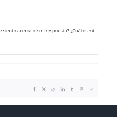
e siento acerca de mi respuesta? ¿Cuál es mi
Facebook
X
Reddit
LinkedIn
Tumblr
Pinterest
Email