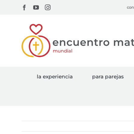
Skip
Facebook
YouTube
Instagram
con
to
content
la experiencia
para parejas