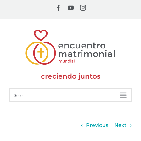
Skip
Facebook
YouTube
Instagram
to
content
creciendo juntos
Go to...
Previous
Next