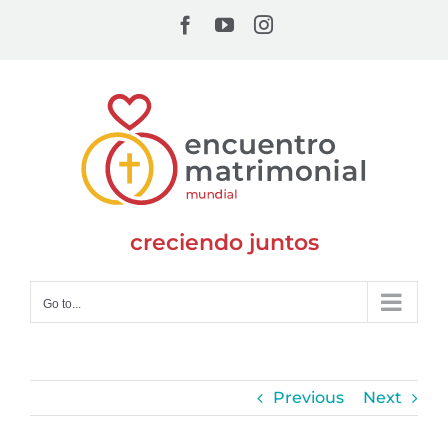
Skip
Facebook
YouTube
Instagram
to
content
creciendo juntos
Go to...
Previous
Next