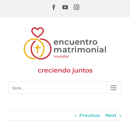
Skip
Facebook
YouTube
Instagram
to
content
creciendo juntos
Go to...
Previous
Next