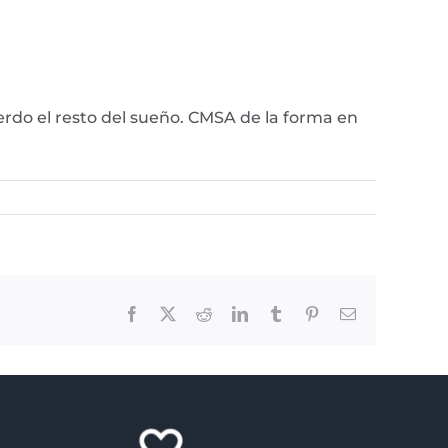
erdo el resto del sueño. CMSA de la forma en
Facebook
X
Reddit
LinkedIn
Tumblr
Pinterest
Email