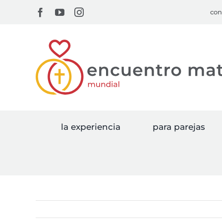
Skip
Facebook
YouTube
Instagram
con
to
content
la experiencia
para parejas