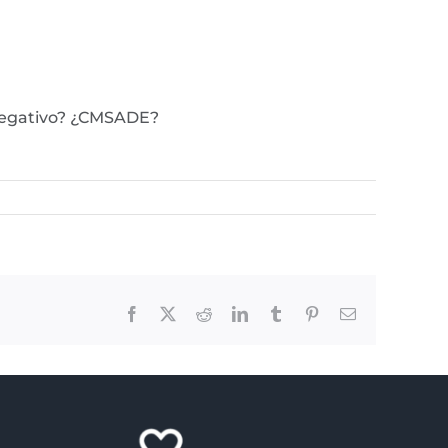
 negativo? ¿CMSADE?
Facebook
X
Reddit
LinkedIn
Tumblr
Pinterest
Email