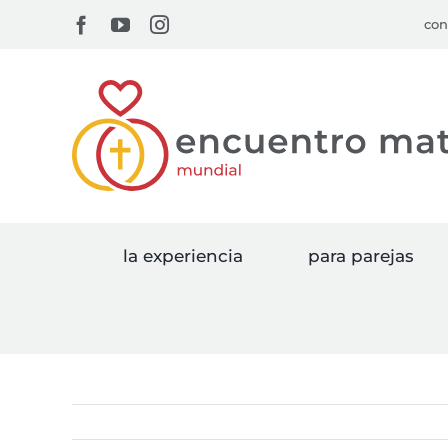
Skip
Facebook
YouTube
Instagram
con
to
content
la experiencia
para parejas