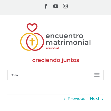
Skip
Facebook
YouTube
Instagram
to
content
creciendo juntos
Go to...
Previous
Next