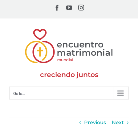
Skip
Facebook
YouTube
Instagram
to
content
creciendo juntos
Go to...
Previous
Next