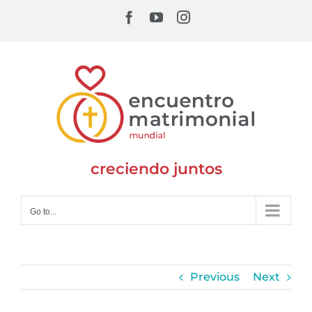
Skip
Facebook
YouTube
Instagram
to
content
creciendo juntos
Go to...
Previous
Next