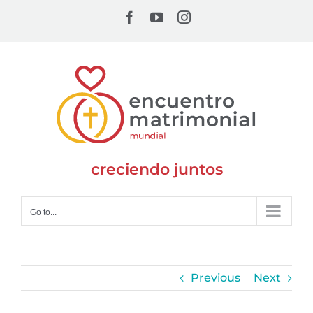
Skip
Facebook
YouTube
Instagram
to
content
creciendo juntos
Go to...
Previous
Next