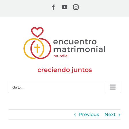
Skip
Facebook
YouTube
Instagram
to
content
creciendo juntos
Go to...
Previous
Next