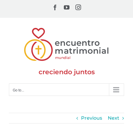
Skip
Facebook
YouTube
Instagram
to
content
creciendo juntos
Go to...
Previous
Next