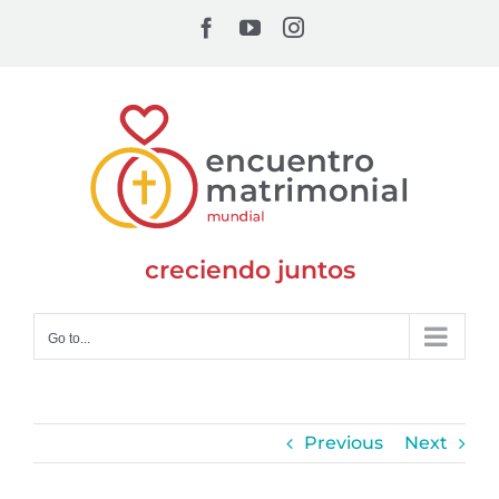
Skip
Facebook
YouTube
Instagram
to
content
creciendo juntos
Go to...
Previous
Next