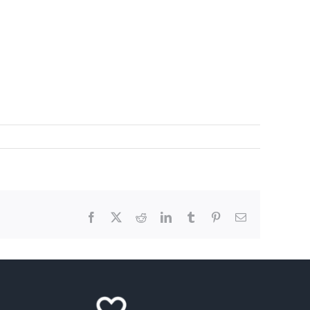
Facebook
X
Reddit
LinkedIn
Tumblr
Pinterest
Email