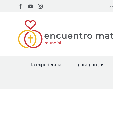
Skip
Facebook
YouTube
Instagram
con
to
content
la experiencia
para parejas