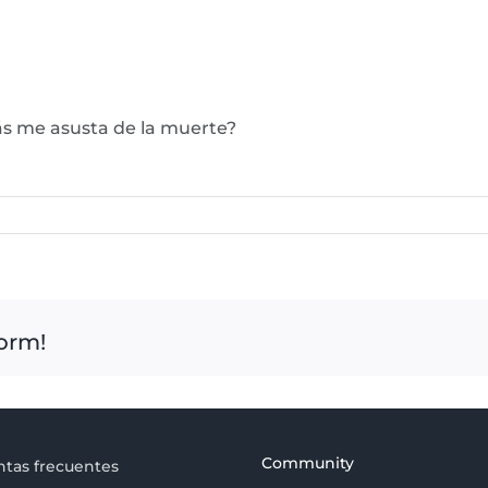
ás me asusta de la muerte?
form!
Community
tas frecuentes