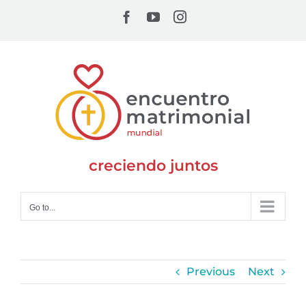
Skip
Facebook
YouTube
Instagram
to
content
creciendo juntos
Go to...
Previous
Next