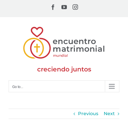
Skip
Facebook
YouTube
Instagram
to
content
creciendo juntos
Go to...
Previous
Next