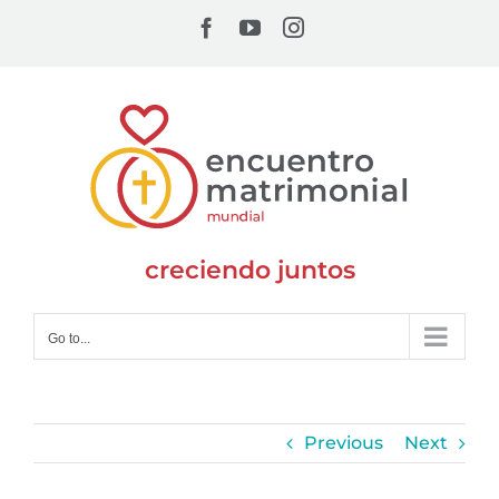
Skip
Facebook
YouTube
Instagram
to
content
creciendo juntos
Go to...
Previous
Next