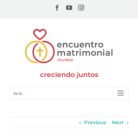
Skip
Facebook
YouTube
Instagram
to
content
creciendo juntos
Go to...
Previous
Next