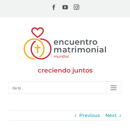
Skip
Facebook
YouTube
Instagram
to
content
creciendo juntos
Go to...
Previous
Next