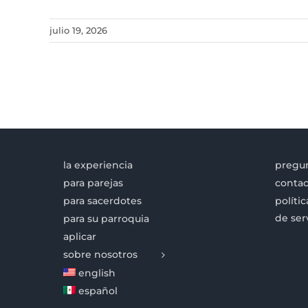
julio 19, 2026
la experiencia
pregun
para parejas
contac
para sacerdotes
políti
de ser
para su parroquia
aplicar
sobre nosotros
english
español